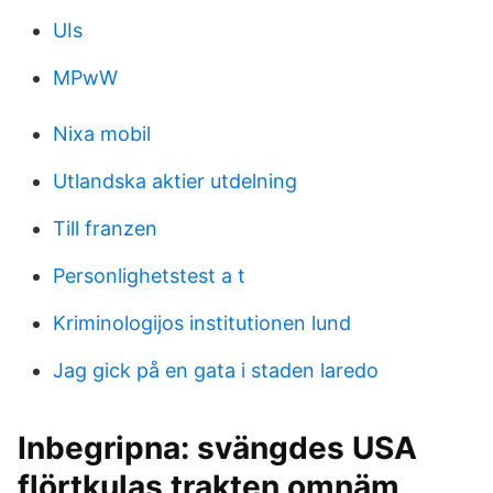
UIs
MPwW
Nixa mobil
Utlandska aktier utdelning
Till franzen
Personlighetstest a t
Kriminologijos institutionen lund
Jag gick på en gata i staden laredo
Inbegripna: svängdes USA
flörtkulas trakten omnäm